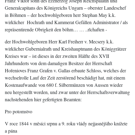
Franz Viktor sohn des Erzherzog Joseph Reichspalatin und
Generalcapitans des Königreichs Ungarn – oberster Landeschef
in Böhmen – der hochwohlgeboren herr Stephan May k.k.
wirklicher Hochrath und Kammerat Gefällen Administrator / als
repräsentirende Obrigkeit den böhm… … ..rlchaften -
der Hochwohlgeboren Herr Karl Freiherr v. Mecsery k.k.
wirklicher Gubernialrath und Kreishauptmann des Königgrätzer
Kreises war – ist dieses in der zweiten Hälfte des XVII
Jahrhunderts von dem damaligen Besitzer der Herrschaft
Hořenioves Franz Grafen v. Gallas erbaute Schloss, welches der
wechselrolle Lauf der Zeit zerstörend beschädigt hat, mit einem
Kostenaufwande von 680 f. Silbermünzen von Aussen wieder
neu hergestellt worden, und zwar unter der Herrschaftsverwaltung
nachstehenden hier gefertigten Beamten:
Pro potomstvo
V roce 1844 v měsíci srpnu a 9. roku vlády nejjasnějšího knížete
a pána