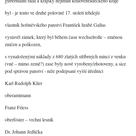
guberniální rada a krajský hejtman královéhradeckého kraje
byl - je tento ve druhé polovině 17. století tehdejší
vlastník hořiněvského panství František hrabě Gallas
vystavěl zámek, který byl během času wechselrolle – změnou
zničen a poškozen,
s vynaloženými náklady z 680 zlatých stříbrných mincí z venku
(vně – mimo země?) zase byly nově vyrobeny/zhotoveny, a sice
pod správou panství - níže podepsaní vyšší úředníci
Karl Rudolph Klier
oberamtmann
Franz Friess
oberföster – vrchní lesník
Dr. Johann Jedlička