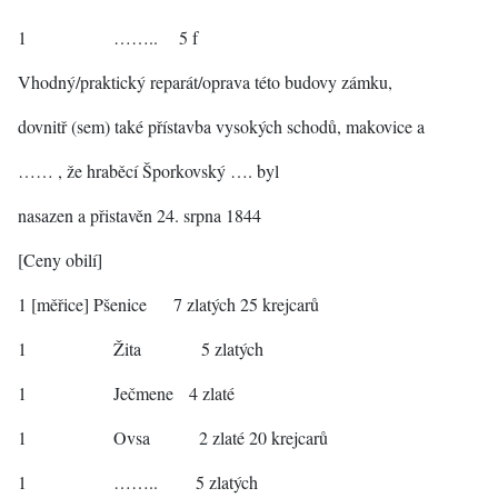
1 …….. 5 f
Vhodný/praktický reparát/oprava této budovy zámku,
dovnitř (sem) také přístavba vysokých schodů, makovice a
…… , že hraběcí Šporkovský …. byl
nasazen a přistavěn 24. srpna 1844
[Ceny obilí]
1 [měřice] Pšenice 7 zlatých 25 krejcarů
1 Žita 5 zlatých
1 Ječmene 4 zlaté
1 Ovsa 2 zlaté 20 krejcarů
1 …….. 5 zlatých