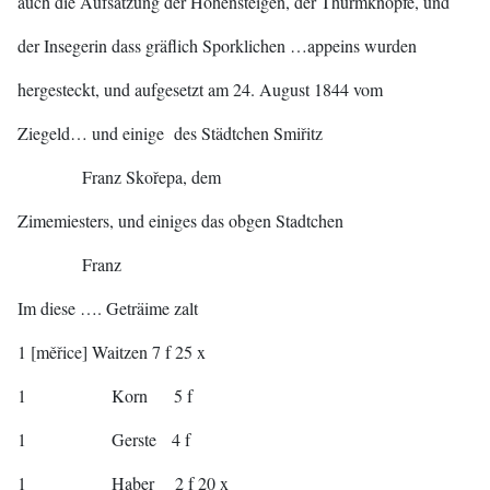
auch die Aufsatzung der Hohensteigen, der Thurmknopfe, und
der Insegerin dass gräflich Sporklichen …appeins wurden
hergesteckt, und aufgesetzt am 24. August 1844 vom
Ziegeld… und einige des Städtchen Smiřitz
Franz Skořepa, dem
Zimemiesters, und einiges das obgen Stadtchen
Franz
Im diese …. Geträime zalt
1 [měřice] Waitzen 7 f 25 x
1 Korn 5 f
1 Gerste 4 f
1 Haber 2 f 20 x