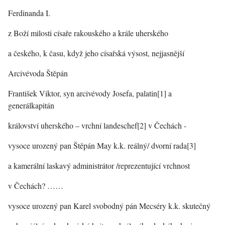
Ferdinanda I.
z Boží milosti císaře rakouského a krále uherského
a českého, k času, když jeho císařská výsost, nejjasnější
Arcivévoda Štěpán
František Viktor, syn arcivévody Josefa, palatin[1] a
generálkapitán
království uherského – vrchní landeschef[2] v Čechách -
vysoce urozený pan Štěpán May k.k. reálný/ dvorní rada[3]
a kamerální laskavý administrátor /reprezentující vrchnost
v Čechách? ……
vysoce urozený pan Karel svobodný pán Mecséry k.k. skutečný