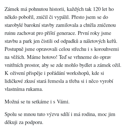
Zámek má pohnutou historii, každých tak 120 let ho
někdo pobořil, zničil či vypálil. Přesto jsem se do
starobylé barokní stavby zamilovala a chtěla zničenou
ruinu zachovat pro příští generace. První roky jsme
stavbu a park jen čistili od odpadků a náletových keřů.
Postupně jsme opravovali celou střechu i s korouhvemi
na věžích. Máme hotovo! Teď se vrhneme do oprav
vnitřních prostor, aby se zde mohlo bydlet a zámek ožil.
K oživení přispěje i pořádání workshopů, kde si
lidičkové zkusí stará řemesla a třeba si i něco vyrobí
vlastníma rukama.
Možná se tu setkáme i s Vámi.
Spolu se mnou tuto výzvu sdílí i má rodina, moc jim
děkuji za podporu.