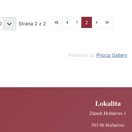
1
2
Strana 2 z 2
Powered by
Phoca Gallery
Lokalita
Zámek Hořiněves 1
503 06 Hořiněves